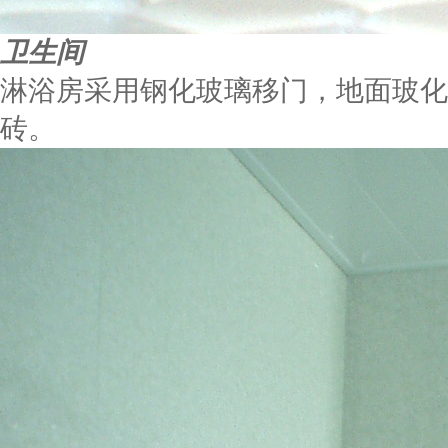
卫生间
淋浴房采用钢化玻璃移门，地面玻化
砖。