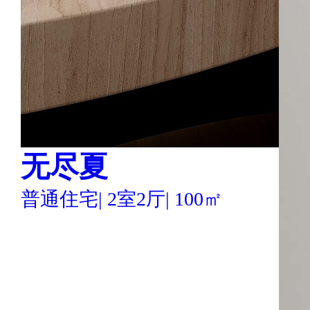
无尽夏
普通住宅
|
2室2厅
|
100㎡