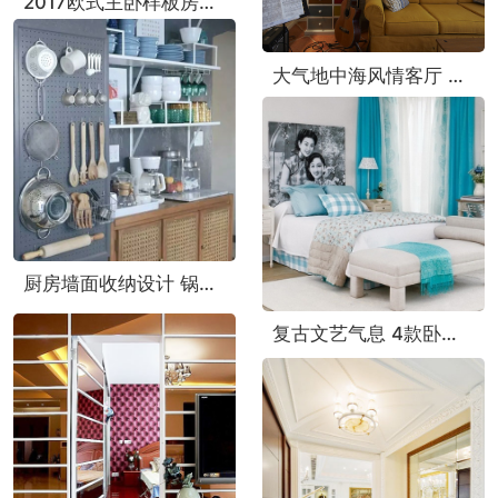
2017欧式主卧样板房欣赏 尽显奢华大气
大气地中海风情客厅 沙发背景墙设计图
厨房墙面收纳设计 锅碗瓢盆好去处
复古文艺气息 4款卧室背景墙装饰画设计