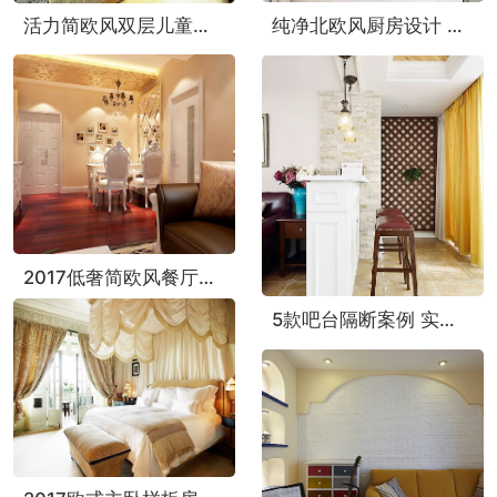
纯净北欧风厨房设计 演绎小清新
活力简欧风双层儿童房设计 二胎家庭必看
2017低奢简欧风餐厅样板房欣赏
5款吧台隔断案例 实用美观的设计