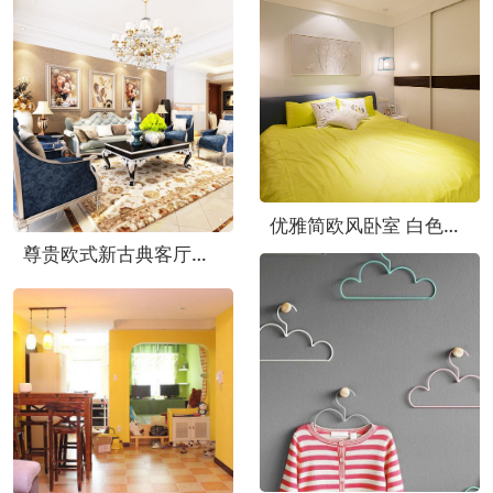
优雅简欧风卧室 白色床头柜效果图
尊贵欧式新古典客厅样板房欣赏