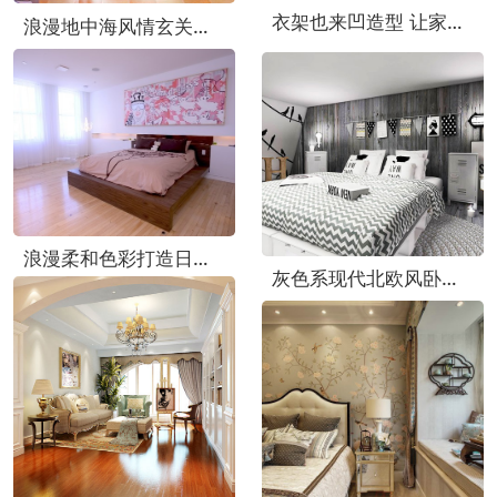
衣架也来凹造型 让家居变得与众不同
浪漫地中海风情玄关鞋柜效果图
浪漫柔和色彩打造日式二居设计图
灰色系现代北欧风卧室效果图