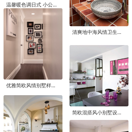
温馨暖色调日式 小公寓实景图欣赏
清爽地中海风情卫生间背景墙效果图
优雅简欧风情别墅样板房欣赏
简欧混搭风小别墅设计 神秘紫打造气质美宅