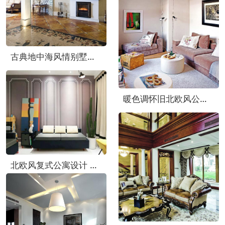
古典地中海风情别墅样板房欣赏
暖色调怀旧北欧风公寓效果图
北欧风复式公寓设计 用线条装点艺术家居