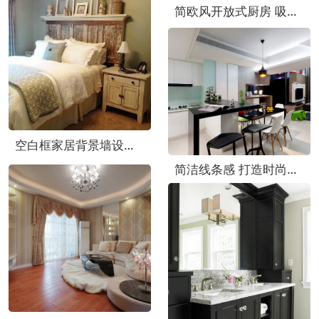
简欧风开放式厨房 吸顶式油烟机效果图
空白框家居背景墙设计 演绎唯美缺憾美
简洁线条感 打造时尚现代风别墅效果图