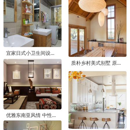
宜家日式小卫生间设计 自然清新森系风
质朴乡村美式别墅 原木家居效果图
优雅东南亚风情 中性色公寓样板房欣赏