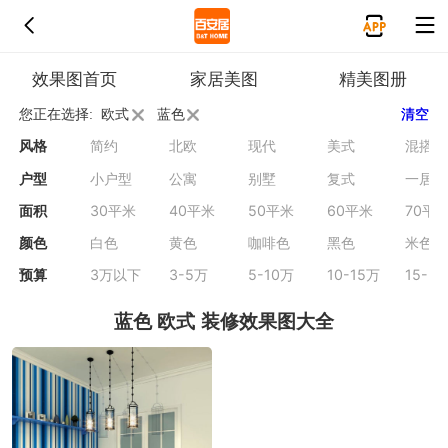
效果图首页
家居美图
精美图册
您正在选择:
欧式
蓝色
清空
清空
风格
简约
北欧
现代
美式
混搭
户型
小户型
公寓
别墅
复式
一居
面积
30平米
40平米
50平米
60平米
70平
颜色
白色
黄色
咖啡色
黑色
米色
预算
3万以下
3-5万
5-10万
10-15万
15-2
蓝色 欧式 装修效果图大全