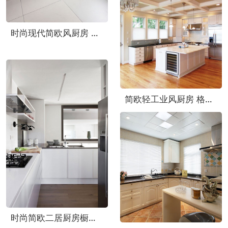
时尚现代简欧风厨房 灰色集成吊顶设计图
简欧轻工业风厨房 格子吊顶效果图
时尚简欧二居厨房橱柜装饰图