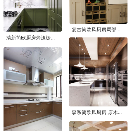
复古简欧风厨房局部摆台设计
清新简欧厨房烤漆橱柜装饰图
森系简欧风厨房 原木吊顶装修效果图