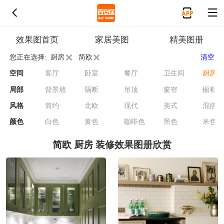
效果图首页
家居美图
精美图册
您正在选择:
厨房
简欧
清空
空间
客厅
卧室
餐厅
卫生间
厨房
局部
背景墙
隔断
吊顶
窗帘
橱柜
风格
简约
北欧
现代
美式
混搭
颜色
白色
黄色
咖啡色
黑色
米色
简欧 厨房 装修效果图册欣赏